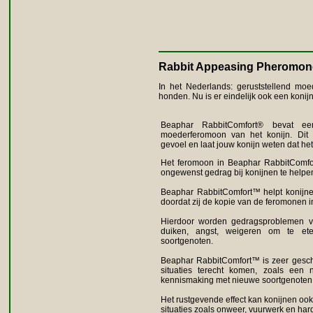
Rabbit Appeasing Pheromon
In het Nederlands: geruststellend moe
honden. Nu is er eindelijk ook een koni
Beaphar RabbitComfort® bevat ee
moederferomoon van het konijn. Dit 
gevoel en laat jouw konijn weten dat het b
Het feromoon in Beaphar RabbitComfor
ongewenst gedrag bij konijnen te helpe
Beaphar RabbitComfort™ helpt konijn
doordat zij de kopie van de feromonen i
Hierdoor worden gedragsproblemen ve
duiken, angst, weigeren om te e
soortgenoten.
Beaphar RabbitComfort™ is zeer gesch
situaties terecht komen, zoals een n
kennismaking met nieuwe soortgenoten 
Het rustgevende effect kan konijnen ook
situaties zoals onweer, vuurwerk en har