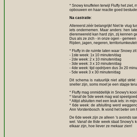
* Snowy knuffelen terwijl Fluffy het ziet,
opbouwen en haar reactie goed bestude
Na castratie
:
Allereerst zéér belangrijk! Niet te vlug 
iets ondernemen. Maar anders: hen late
dierenwereld kan hard zijn, zij kennen g
Dus als ze zich - in onze ogen - gemeen 
Rijden, jagen, negeren, territoriumkeute
* Fluffy in de ruimte laten waar Snowy zi
- 1ste week: 1x 10 minuten/dag
- 2de week: 2 x 10 minuten/dag
- 3de week: 3 x 10 minuten/dag
- 4de week: tijd opdrijven dus 3x 20 min
- 5de week 3 x 30 minuten/dag
Dit schema is natuurlijk niet altijd st
sneller zijn, soms moet je een stapje teru
* Fluffy mag onmiddellijk in Snowy's koo
* Vanaf de 5de week mag wat speelgoed va
* Altijd afsluiten met een leuk iets: in 
* 6de week: de afsluiting werd weggeno
Ann Vorstenbosch. Ik vond het beter om h
De 6de week zijn ze alleen 's avonds sa
wel. Vanaf de 8ste week staat Snowy's k
elkaar zijn, hoe liever ze mekaar zien!