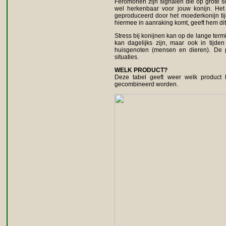
Feromonen zijn signalen die op grote s
wel herkenbaar voor jouw konijn. He
geproduceerd door het moederkonijn tij
hiermee in aanraking komt, geeft hem dit
Stress bij konijnen kan op de lange termi
kan dagelijks zijn, maar ook in tijde
huisgenoten (mensen en dieren). De p
situaties.
WELK PRODUCT?
Deze tabel geeft weer welk product h
gecombineerd worden.