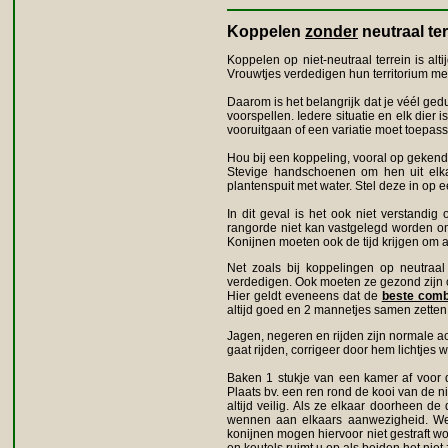
Koppelen
zonder
neutraal ter
Koppelen op niet-neutraal terrein is alt
Vrouwtjes verdedigen hun territorium m
Daarom is het belangrijk dat je véél gedu
voorspellen. Iedere situatie en elk dier i
vooruitgaan of een variatie moet toepas
Hou bij een koppeling, vooral op gekend 
Stevige handschoenen om hen uit elkaa
plantenspuit met water. Stel deze in op e
In dit geval is het ook niet verstandi
rangorde niet kan vastgelegd worden omda
Konijnen moeten ook de tijd krijgen om a
Net zoals bij koppelingen op neutraa
verdedigen. Ook moeten ze gezond zijn o
Hier geldt eveneens dat de
beste comb
altijd goed en 2 mannetjes samen zetten 
Jagen, negeren en rijden zijn normale ac
gaat rijden, corrigeer door hem lichtje
Baken 1 stukje van een kamer af voor d
Plaats bv. een ren rond de kooi van de 
altijd veilig. Als ze elkaar doorheen de
wennen aan elkaars aanwezigheid. Wees
konijnen mogen hiervoor niet gestraft wor