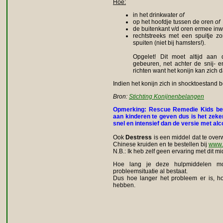
Hoe:
in het drinkwater
of
op het hoofdje tussen de oren
of
de buitenkant v/d oren ermee inw
rechtstreeks met een spuitje z
spuiten (niet bij hamsters!).
Opgelet! Dit moet altijd aan 
gebeuren, net achter de snij- en
richten want het konijn kan zich d
Indien het konijn zich in shocktoestand b
Bron:
Stichting Konijnenbelangen
Opmerking: Rescue Remedie Kids beva
aan kinderen te geven dus is het zeker
snel en intensief dan de versie met alc
Ook
Destress
is een middel dat te over
Chinese kruiden en te bestellen bij
www.h
N.B.: Ik heb zelf geen ervaring met dit m
Hoe lang je deze hulpmiddelen mo
probleemsituatie al bestaat.
Dus hoe langer het probleem er is, h
hebben.