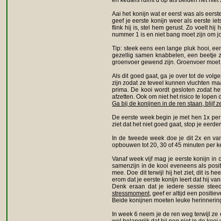
en keutels ruimt u op als beiden het niet 
Aai het konijn wat er eerst was als eers
geef je eerste konijn weer als eerste ie
flink hij is, stel hem gerust. Zo voelt hi
nummer 1 is en niet bang moet zijn om j
Tip: steek eens een lange pluk hooi, een
gezellig samen knabbelen, een beetje z
groenvoer gewend zijn. Groenvoer moet 
Als dit goed gaat, ga je over tot de vol
zijn zodat ze teveel kunnen vluchten ma
prima. De kooi wordt gesloten zodat het
afzetten. Ook om niet het risico te lopen
Ga bij de konijnen in de ren staan, blijf ze
De eerste week begin je met hen 1x per 
ziet dat het niet goed gaat, stop je eerd
In de tweede week doe je dit 2x en van
opbouwen tot 20, 30 of 45 minuten per k
Vanaf week vijf mag je eerste konijn i
samenzijn in de kooi eveneens als posit
mee. Doe dit terwijl hij het ziet, dit i
erom dat je eerste konijn leert dat hij v
Denk eraan dat je iedere sessie steed
stressmoment
, geef er altijd een positie
Beide konijnen moeten leuke herinnerin
In week 6 neem je de ren weg terwijl ze 