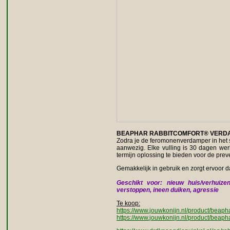
BEAPHAR RABBITCOMFORT® VERDA
Zodra je de feromonenverdamper in het st
aanwezig. Elke vulling is 30 dagen w
termijn oplossing te bieden voor de pre
Gemakkelijk in gebruik en zorgt ervoor da
Geschikt voor: nieuw huis/verhuizen,
verstoppen, ineen duiken, agressie
Te koop:
https://www.jouwkonijn.nl/product/beapha
https://www.jouwkonijn.nl/product/beapha