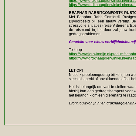
https://www.drdknaagdierwinkel.nl/en/rabbi
https://www.drdknaagdierwinkel.nl/en/rabb
BEAPHAR RABBITCOMFORT® RUST
Met Beaphar RabbitComfort® Rustgeve
Bijvoorbeeld bij een nieuw verblijf. 
stressvolle situaties (reizen/ dierenart
de reismand in, hierdoor zal jouw kon
gedragsproblemen.
Geschikt voor nieuw verblijf/hok/mandj
Te koop:
https://www.jouwkonijn.nl/product/beaph
https://www.drdknaagdierwinkel.nl/en/rab
LET OP!
Niet elk probleemgedrag bij konijnen wor
slechts beperkt of onvoldoende effect h
Het is belangrijk om vast te stellen wa
hierbij kan een gedragstherapeut voor k
het belangrijk om een dierenarts te raad
Bron: jouwkonijn.nl en drdknaagdierwink