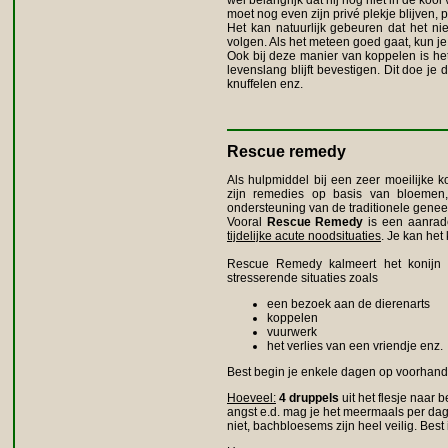
wel belangrijk dat hij nog niet in de koo
moet nog even zijn privé plekje blijven, p
Het kan natuurlijk gebeuren dat het niet
volgen. Als het meteen goed gaat, kun j
Ook bij deze manier van koppelen is het 
levenslang blijft bevestigen. Dit doe je d
knuffelen enz.
Rescue remedy
Als hulpmiddel bij een zeer moeilijke 
zijn remedies op basis van bloemen
ondersteuning van de traditionele gene
Vooral
Rescue Remedy
is een aanrade
tijdelijke acute noodsituaties
. Je kan het
Rescue Remedy kalmeert het konijn en
stresserende situaties zoals
een bezoek aan de dierenarts
koppelen
vuurwerk
het verlies van een vriendje enz.
Best begin je enkele dagen op voorhand
Hoeveel:
4 druppels
uit het flesje naar 
angst e.d. mag je het meermaals per da
niet, bachbloesems zijn heel veilig. Best