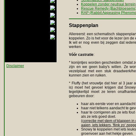
Verzorging
Schematisch stappenplan
Koppelen zonder neutraal terrein
Huisvesting
Rescue Remedy (Bachbloesems
RAP (Rabbit Appeasing Pherom
Speelgoed
Keutels en urine
Stappenplan
Geslachtsbepaling
Allereerst: een schematisch stappenplan 
Links
koppelen. Zo is het voor de lezer (en de
Ik wil er nog even bij zeggen dat iedere
Weblog
werken.
Media
Vóór castratie
:
Boeken
* konijntjes worden gescheiden omdat ze
Disclaimer
zijn en we geen baby's willen. Ze wo
vezelplaat met een stuk draadwerk/he
kunnen zien en ruiken.
* Fluffy (het vrouwtje dat hier al 3 jaa
is) moet het gevoel krijgen dat Snow
tegelijkertijd moet ze leren onafhanke
gebeuren door:
haar als eerste voer en aandacht
haar niet telkens aandacht te gev
haar te corrigeren als ze iets fo
als ze iets goed doet.
(correctie met stem of klappen i
aaien, iets lekkers, 'flink zo' zegg
Snowy te koppelen met iets leuks, 
groenvoer aan het hekje geven.