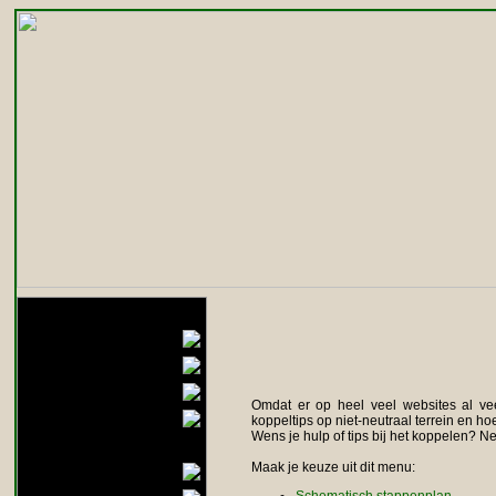
Home
Info
Mijn dieren
Medisch
Omdat er op heel veel websites al vee
Gedrag
koppeltips op niet-neutraal terrein en 
Wens je hulp of tips bij het koppelen? 
Koppelen
Maak je keuze uit dit menu:
Voeding